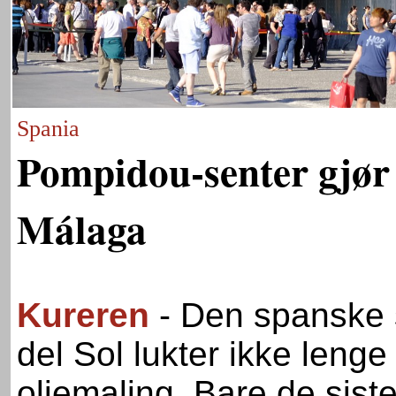
Spania
Pompidou-senter gjør
Málaga
Kureren
- Den spanske 
del Sol lukter ikke leng
oljemaling. Bare de sist