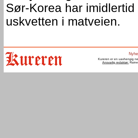
Sør-Korea har imidlertid
uskvetten i matveien.
Nyhe
Kureren er en uavhengig net
Ansvarlig redaktør:
Raine