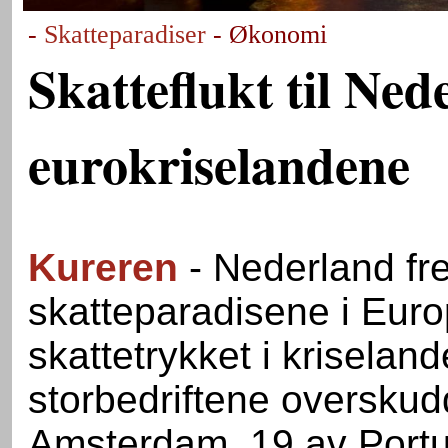
-
Skatteparadiser
- Økonomi
Skatteflukt til Ned
eurokriselandene
Kureren
- Nederland fre
skatteparadisene i Euro
skattetrykket i kriseland
storbedriftene overskudd
Amsterdam. 19 av Portug