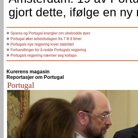
gjort dette, ifølge en ny
»
Spania og Portugal krangler om ubebodde øyer
»
Portugal øker arbeidsdagen fra 7 til 8 timer
»
Portugals nye regjering lover stabilitet
»
Forhandlinger for å redde Portugals regjering
»
Portugals regjering nærmer seg kollaps
Kurerens magasin
Reportasjer om Portugal
Portugal