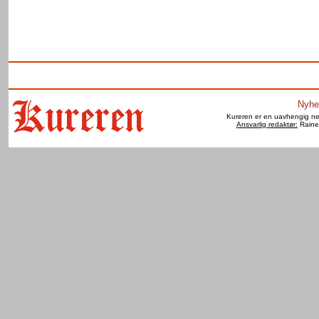
Nyhe
Kureren er en uavhengig net
Ansvarlig redaktør:
Raine