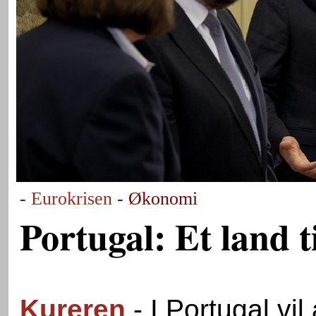
-
Eurokrisen
- Økonomi
Portugal: Et land ti
Kureren
- I Portugal vil