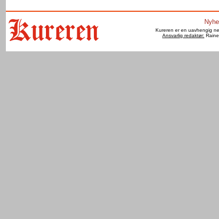
Nyhe
Kureren er en uavhengig net
Ansvarlig redaktør:
Raine