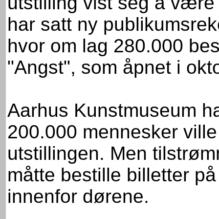
utstilling vist seg å vær
har satt ny publikumsr
hvor om lag 280.000 bes
"Angst", som åpnet i okt
Aarhus Kunstmuseum had
200.000 mennesker vill
utstillingen. Men tilstrø
måtte bestille billetter
innenfor dørene.