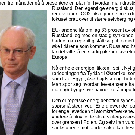
en tre måneder på å presentere en plan for hvordan man
drast
Russland. Den egentlige energidiskus
reduksjoner i CO2-utsplippene, men dett
fokuset brått over til større selvberging 
EU-landene får om lag 33 prosent av ol
Russland, og med en stadig synkende o
hadde man egentlig slått seg til ro med 
øke i tiårene som kommer. Russland har,
landet ville få en stadig økende avsetni
Europa.
Nå er hele energipolitikken i spill. Ny
rørledningen fra Tyrkia til Østerrike, so
som Irak, Egypt, Aserbajdsjan og Turkme
Man spør seg hvordan leveransene fra
man bør bygge nye havner for å importe
Den europeiske energidebatten synes å b
spørsmålstegn ved "Energiewende" og fler
forlenge levetiden til atomkraftverken
vurdere å utnytte de store skifergassre
over grensen i Polen. Og selv Iran vu
sanksjonene mot landet sakte kan hev