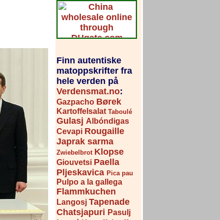
Finn autentiske
matoppskrifter fra
hele verden på
Verdensmat.no
:
Børek
Gazpacho
Kartoffelsalat
Taboulé
Gulasj
Albóndigas
Rougaille
Cevapi
Japrak sarma
Klopse
Zwiebelbrot
Paella
Giouvetsi
Pljeskavica
Pica pau
Pulpo a la gallega
Flammkuchen
Tapenade
Langosj
Chatsjapuri
Pasulj