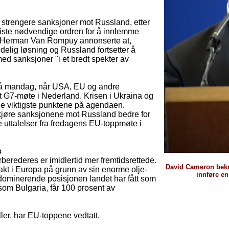
 strengere sanksjoner mot Russland, etter
siste nødvendige ordren for å innlemme
p Herman Van Rompuy annonserte at,
edelig løsning og Russland fortsetter å
med sanksjoner "i et bredt spekter av
 på mandag, når USA, EU og andre
rt G7-møte i Nederland. Krisen i Ukraina og
de viktigste punktene på agendaen.
kjøre sanksjonene mot Russland bedre for
e uttalelser fra fredagens EU-toppmøte i
s
berederes er imidlertid mer fremtidsrettede.
David Cameron bekre
akt i Europa på grunn av sin enorme olje-
innføre e
dominerende posisjonen landet har fått som
som Bulgaria, får 100 prosent av
heller, har EU-toppene vedtatt.