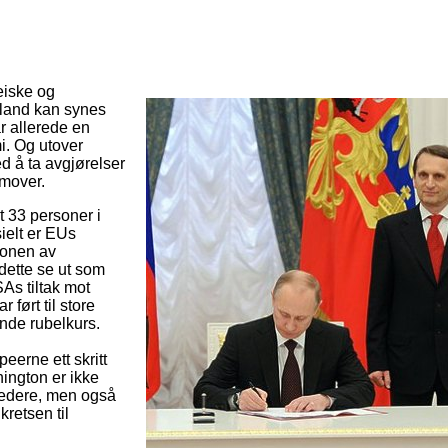
iske og
land kan synes
r allerede en
i. Og utover
 å ta avgjørelser
emover.
t 33 personer i
ielt er EUs
jonen av
dette se ut som
As tiltak mot
 ført til store
nde rubelkurs.
eerne ett skritt
hington er ikke
 ledere, men også
retsen til