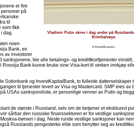
onene er fire
v personer på
erikanske
ra til
e som fikk
i dag.
Vladimir Putin skrev i dag under på Russland
Krimhalvøya
uten noen
©
Kreml/Kureren
ssija Bank, en
es av investorer
sanksjonene, ble alle betalings- og kredittkorttjenester innstilt, s
 Rossija Bank kunne bruke sine Visa-kort til verken innkjøp ell
 Sobinbank og InvestKapitalBank, to fulleide datterselskaper t
 tilgangen til tjenester levert av Visa og Mastercard. SMP eies av
på USAs sanksjonsliste, er personlige venner av Putin og begg
 blant de største i Russland, selv om de betjener et eksklusivt 
 hvor sårbar den russiske finanssektoren er for vestlige sanksjon
på Moskva-børsen i dag. Neste runde vestlige sanksjoner kan n
gså Russlands pengesterke elite som benytter seg av kredittko