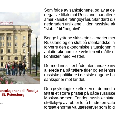
Som følge av sanksjonene, og av at det 
negative tiltak mot Russland, har allere
amerikanske ratingbyråer, Standard & P
nedgradert utsiktene til den russiske 
"stabilt" til "negativt".
Begge byråene skisserte scenarier med 
Russland og en slutt på utenlandske inve
forverre den økonomiske situasjonen m
antatte økonomiske veksten vil måtte n
konflikten med Vesten.
Dermed innstiller både utenlandske inve
allerede nå på tøffere tider og en lengr
russiske politikere i de siste dagene ha
sanksjoner mot landet.
Den psykologiske effekten er dermed all
ransaksjonene til Rossija
ført til et større prisfall på både russi
 St. Petersburg
Moskva-børsen. For den russiske staten
støttekjøp av rubler for å hindre en valuta
ren
fortsatt enorme valutareserver som følg