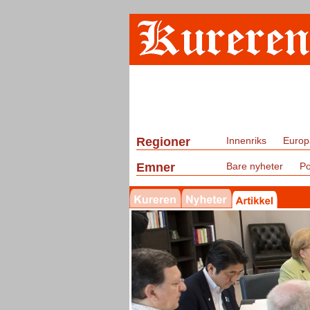
Regioner
Innenriks
Europ
Emner
Bare nyheter
Po