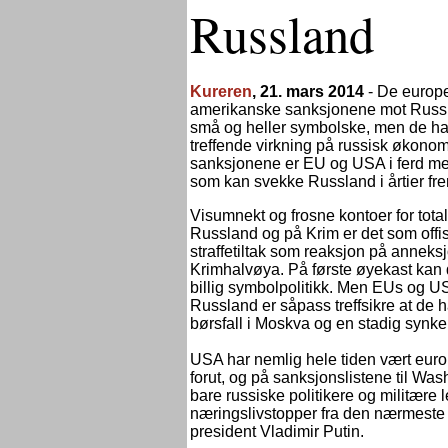
Russland
Kureren
, 21. mars 2014
-
De europe
amerikanske sanksjonene mot Russ
små og heller symbolske, men de ha
treffende virkning på russisk økonom
sanksjonene er EU og USA i ferd med
som kan svekke Russland i årtier fr
Visumnekt og frosne kontoer for total
Russland og på Krim er det som offis
straffetiltak som reaksjon på anneks
Krimhalvøya. På første øyekast kan 
billig symbolpolitikk. Men EUs og US
Russland er såpass treffsikre at de har
børsfall i Moskva og en stadig synke
USA har nemlig hele tiden vært europ
forut, og på sanksjonslistene til Was
bare russiske politikere og militære
næringslivstopper fra den nærmeste k
president Vladimir Putin.