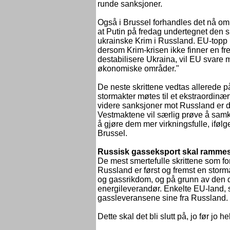
runde sanksjoner.
Også i Brussel forhandles det nå om
at Putin på fredag undertegnet den 
ukrainske Krim i Russland. EU-top
dersom Krim-krisen ikke finner en fr
destabilisere Ukraina, vil EU svare 
økonomiske områder."
De neste skrittene vedtas allerede
stormakter møtes til et ekstraordinæ
videre sanksjoner mot Russland er 
Vestmaktene vil særlig prøve å sam
å gjøre dem mer virkningsfulle, ifølg
Brussel.
Russisk gasseksport skal ramme
De mest smertefulle skrittene som for
Russland er først og fremst en storm
og gassrikdom, og på grunn av den 
energileverandør. Enkelte EU-land, 
gassleveransene sine fra Russland.
Dette skal det bli slutt på, jo før jo 