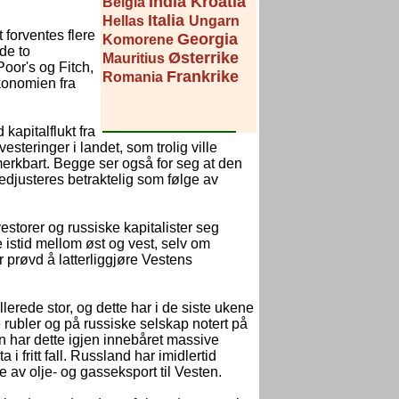
India
Kroatia
Belgia
Italia
Hellas
Ungarn
forventes fl
ere
Georgia
Komorene
de to
Østerrike
Mauritius
oor's og Fitch,
Frankrike
Romania
økonomien fra
kapitalflukt fra
steringer i landet, som trolig ville
erkbart. Begge ser også for seg at den
edjusteres betraktelig som følge av
storer og russiske kapitalister seg
e istid mellom øst og vest, selv om
r prøvd å latterliggjøre Vestens
erede stor, og dette har i de siste ukene
ske rubler og på russiske selskap notert på
 har dette igjen innebåret massive
 i fritt fall. Russland har imidlertid
e av olje- og gasseksport til Vesten.