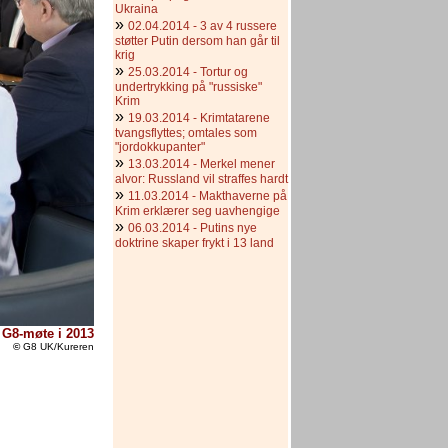
Ukraina
»
02.04.2014 - 3 av 4 russere
støtter Putin dersom han går til
krig
»
25.03.2014 - Tortur og
undertrykking på "russiske"
Krim
»
19.03.2014 - Krimtatarene
tvangsflyttes; omtales som
"jordokkupanter"
»
13.03.2014 - Merkel mener
alvor: Russland vil straffes hardt
»
11.03.2014 - Makthaverne på
Krim erklærer seg uavhengige
»
06.03.2014 - Putins nye
doktrine skaper frykt i 13 land
e G8-møte i 2013
©
G8 UK/Kureren