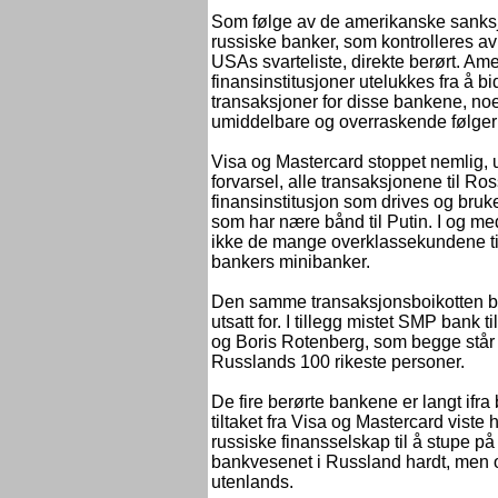
Som følge av de amerikanske sanksj
russiske banker, som kontrolleres a
USAs svarteliste, direkte berørt. Am
finansinstitusjoner utelukkes fra å bid
transaksjoner for disse bankene, no
umiddelbare og overraskende følger 
Visa og Mastercard stoppet nemlig, 
forvarsel, alle transaksjonene til Ro
finansinstitusjon som drives og bruk
som har nære bånd til Putin. I og med 
ikke de mange overklassekundene til
bankers minibanker.
Den samme transaksjonsboikotten ble
utsatt for. I tillegg mistet SMP bank
og Boris Rotenberg, som begge står 
Russlands 100 rikeste personer.
De fire berørte bankene er langt ifra
tiltaket fra Visa og Mastercard viste
russiske finansselskap til å stupe 
bankvesenet i Russland hardt, men o
utenlands.