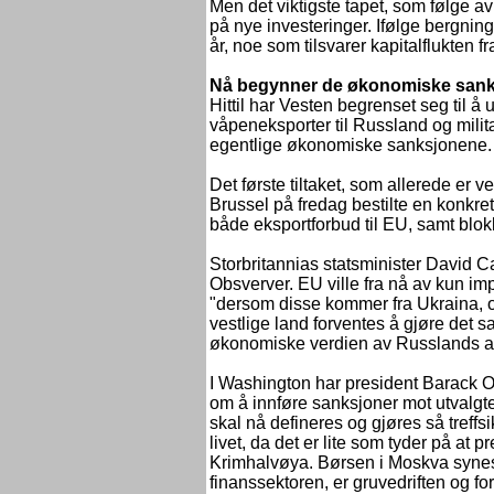
Men det viktigste tapet, som følge a
på nye investeringer. Ifølge bergninge
år, noe som tilsvarer kapitalflukten 
Nå begynner de økonomiske san
Hittil har Vesten begrenset seg til å
våpeneksporter til Russland og milit
egentlige økonomiske sanksjonene.
Det første tiltaket, som allerede er
Brussel på fredag bestilte en konkr
både eksportforbud til EU, samt blokk
Storbritannias statsminister David C
Obsverver. EU ville fra nå av kun im
"dersom disse kommer fra Ukraina, 
vestlige land forventes å gjøre det 
økonomiske verdien av Russlands a
I Washington har president Barack O
om å innføre sanksjoner mot utvalgt
skal nå defineres og gjøres så treffsik
livet, da det er lite som tyder på at p
Krimhalvøya. Børsen i Moskva synes å f
finanssektoren, er gruvedriften og fo