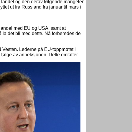
 fra landet og den derav følgende mangelen
ttet ut fra Russland fra januar til mars i
ive handel med EU og USA, samt at
å la det bli med dette. Nå forberedes de
med Vesten. Lederne på EU-toppmøtet i
 følge av anneksjonen. Dette omfatter