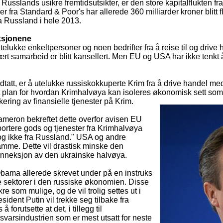
v Russlands usikre fremtidsutsikter, er den store kapitalflukten
r fra Standard & Poor's har allerede 360 milliarder kroner blitt fly
fra Russland i hele 2013.
ksjonene
 utelukke enkeltpersoner og noen bedrifter fra å reise til og dr
ært samarbeid er blitt kansellert. Men EU og USA har ikke tenkt 
 vedtatt, er å utelukke russiskokkuperte Krim fra å drive handel 
et plan for hvordan Krimhalvøya kan isoleres økonomisk sett som
ering av finansielle tjene
ster på Krim.
ameron bekreftet dette overfor avisen EU
portere gods og tjenester fra Krimhalvøya
og ikke fra Russland." USA og andre
samme. Dette vil drastisk minske den
nneksjon av den ukrainske halvøya.
bama allerede skrevet under på en instruks
e sektorer i den russiske økonomien. Disse
re som mulige, og de vil trolig settes ut i
resident Putin vil trekke seg tilbake fra
orutsette at det, i tillegg til
rsvarsindustrien som er mest utsatt for neste