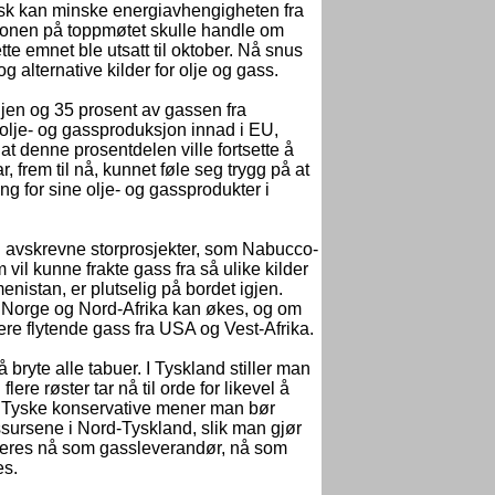
isk kan minske energiavhengigheten fra
jonen på toppmøtet skulle handle om
e emnet ble utsatt til oktober. Nå snus
og alternative kilder for olje og gass.
jen og 35 prosent av gassen fra
lje- og gassproduksjon innad i EU,
at denne prosentdelen ville fortsette å
 frem til nå, kunnet føle seg trygg på at
ng for sine olje- og gassprodukter i
lig avskrevne storprosjekter, som Nabucco-
m vil kunne frakte gass fra så ulike kilder
nistan, er plutselig på bordet igjen.
 Norge og Nord-Afrika kan økes, og om
re flytende gass fra USA og Vest-Afrika.
ryte alle tabuer. I Tyskland stiller man
e røster tar nå til orde for likevel å
e. Tyske konservative mener man bør
ssursene i Nord-Tyskland, slik man gjør
rderes nå som gassleverandør, nå som
es.