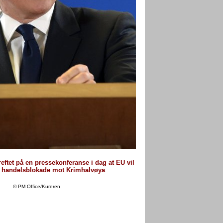
ftet på en pressekonferanse i dag at EU vil
n handelsblokade mot Krimhalvøya
©
PM Office/Kureren