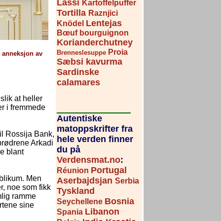
Lassi
Kartoffelpuffer
Tortilla
Raznjici
Lentejas
Knödel
Bœuf bourguignon
Korianderchutney
Proia
Brenneslesuppe
s anneksjon av
Sæbsi kavurma
Sardinske
calamares
lik at heller
er i fremmede
Autentiske
matoppskrifter fra
il Rossija Bank,
hele verden finner
 brødrene Arkadi
du på
e blant
Verdensmat.no
:
Portugal
Réunion
publikum. Men
Aserbajdsjan
Serbia
er, noe som fikk
Tyskland
emlig ramme
Bosnia
Seychellene
rtene sine
Libanon
Spania