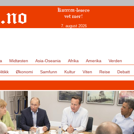
7. august 2026
a
Midtøsten
Asia-Oseania
Afrika
Amerika
Verden
litikk
Økonomi
Samfunn
Kultur
Viten
Reise
Debatt