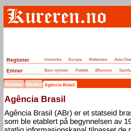
Regioner
Innenriks
Europa
Midtøsten
Asia-Ose
Emner
Bare nyheter
Politikk
Økonomi
Samfu
Agência Brasil
Agência Brasil (ABr) er et statseid br
som ble etablert på begynnelsen av 19
statlig informasjonskanal tilpasset de