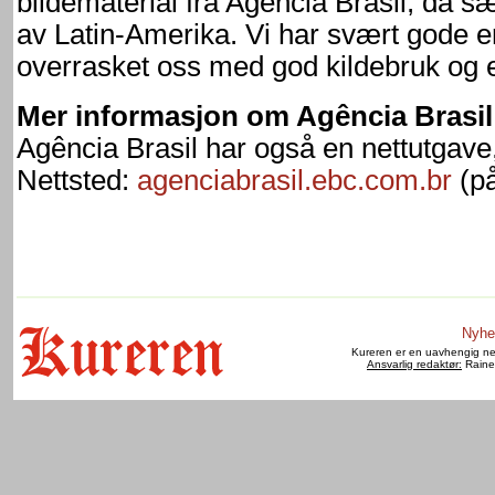
bildematerial fra Agência Brasil, da sæ
av Latin-Amerika. Vi har svært gode e
overrasket oss med god kildebruk og e
Mer informasjon om Agência Brasil
Agência Brasil har også en nettutgave
Nettsted:
agenciabrasil.ebc.com.br
(på
Nyhe
Kureren er en uavhengig net
Ansvarlig redaktør:
Raine